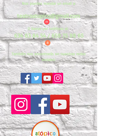
Nos puedes mandar un email a:
teatroatopico@gmail.com
O llamar por teléfono al:
634 63 84 54
/
659 75 98 65
También nos encontrarás en nuestras redes
sociales: